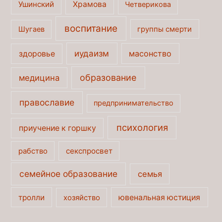
Ушинский
Храмова
Четверикова
воспитание
Шугаев
группы смерти
иудаизм
масонство
здоровье
образование
медицина
православие
предпринимательство
психология
приучение к горшку
секспросвет
рабство
семейное образование
семья
тролли
ювенальная юстиция
хозяйство