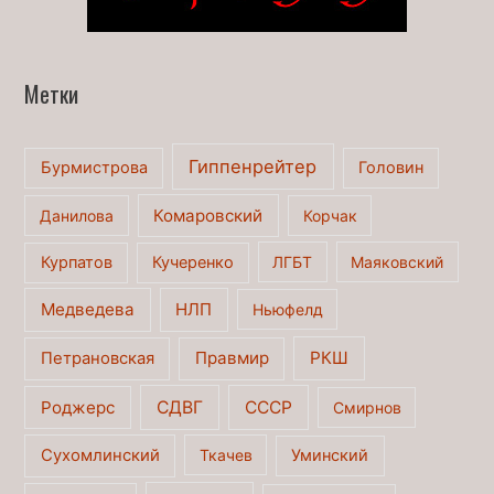
Метки
Гиппенрейтер
Бурмистрова
Головин
Комаровский
Данилова
Корчак
Курпатов
Кучеренко
ЛГБТ
Маяковский
Медведева
НЛП
Ньюфелд
Правмир
РКШ
Петрановская
Роджерс
СДВГ
СССР
Смирнов
Сухомлинский
Ткачев
Уминский