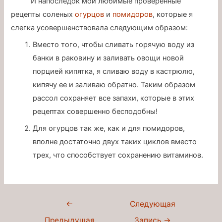
И напоследок мои любимые проверенные
рецепты соленых
огурцов
и
помидоров
, которые я
слегка усовершенствовала следующим образом:
Вместо того, чтобы сливать горячую воду из
банки в раковину и заливать овощи новой
порцией кипятка, я сливаю воду в кастрюлю,
кипячу ее и заливаю обратно. Таким образом
рассол сохраняет все запахи, которые в этих
рецептах совершенно бесподобны!
Для огурцов так же, как и для помидоров,
вполне достаточно двух таких циклов вместо
трех, что способствует сохранению витаминов.
Навигация
←
Следующая
по
Предыдущая
Запись
→