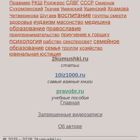
Правмир
РКШ
Роджерс
СДВГ
СССР
Смирнов
Ушинский
Храмова
Сухомлинский
Ткачев
Уминский
воспитание
Четверикова
Шугаев
группы смерти
иудаизм
масонство
медицина
здоровье
образование
православие
приучение к горшку
предпринимательство
психология
семейное
секспросвет
рабство
образование
семья
тролли
хозяйство
ювенальная юстиция
2kumushki.ru
статьи
10iz1000.ru
самые важные книги
pravobr.ru
учебные пособия
Главная
Запрещенные видеозаписи
Об авторе
© 2015 - 2026
2kumushki.ru