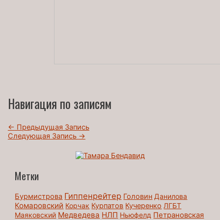
Навигация по записям
←
Предыдущая Запись
Следующая Запись
→
Метки
Гиппенрейтер
Бурмистрова
Головин
Данилова
Комаровский
Корчак
Курпатов
Кучеренко
ЛГБТ
Медведева
НЛП
Маяковский
Ньюфелд
Петрановская