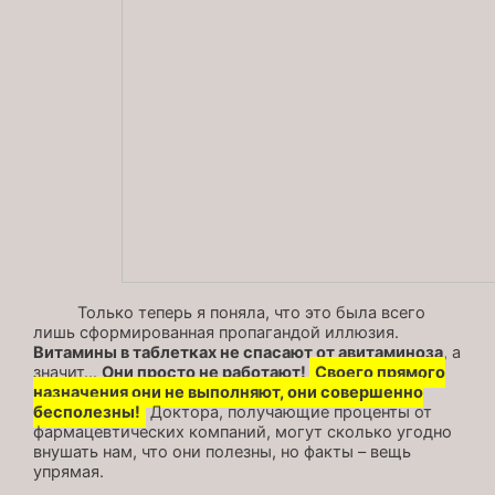
Только теперь я поняла, что это была всего
лишь сформированная пропагандой иллюзия.
Витамины в таблетках не спасают от авитаминоза
, а
значит…
Они просто не работают!
Своего прямого
назначения они не выполняют, они совершенно
бесполезны!
Доктора, получающие проценты от
фармацевтических компаний, могут сколько угодно
внушать нам, что они полезны, но факты – вещь
упрямая.