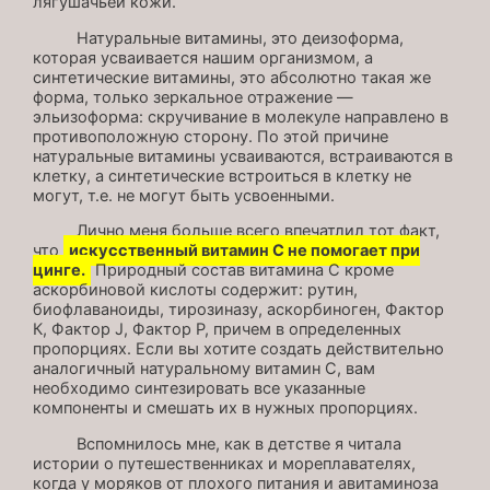
лягушачьей кожи.
Натуральные витамины, это деизоформа,
которая усваивается нашим организмом, а
синтетические витамины, это абсолютно такая же
форма, только зеркальное отражение —
эльизоформа: скручивание в молекуле направлено в
противоположную сторону. По этой причине
натуральные витамины усваиваются, встраиваются в
клетку, а синтетические встроиться в клетку не
могут, т.е. не могут быть усвоенными.
Лично меня больше всего впечатлил тот факт,
что
искусственный витамин С не помогает при
цинге.
Природный состав витамина С кроме
аскорбиновой кислоты содержит: рутин,
биофлаваноиды, тирозиназу, аскорбиноген, Фактор
К, Фактор J, Фактор P, причем в определенных
пропорциях. Если вы хотите создать действительно
аналогичный натуральному витамин С, вам
необходимо синтезировать все указанные
компоненты и смешать их в нужных пропорциях.
Вспомнилось мне, как в детстве я читала
истории о путешественниках и мореплавателях,
когда у моряков от плохого питания и авитаминоза