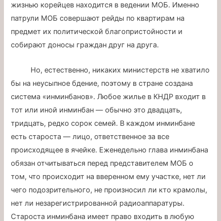
жизнью корейцев находится в ведении МОБ. Именно
патрули МОБ совершают рейды по квартирам на
предмет их политической благопристойности и
собирают доносы граждан друг на друга.
Но, естественно, никаких министерств не хватило
бы на неусыпное бдение, поэтому в стране создана
система «инминбанов». Любое жилье в КНДР входит в
тот или иной инминбан — обычно это двадцать,
тридцать, редко сорок семей. В каждом инминбане
есть староста — лицо, ответственное за все
происходящее в ячейке. Еженедельно глава инминбана
обязан отчитываться перед представителем МОБ о
том, что происходит на вверенном ему участке, нет ли
чего подозрительного, не произносил ли кто крамолы,
нет ли незарегистрированной радиоаппаратуры.
Староста инминбана имеет право входить в любую