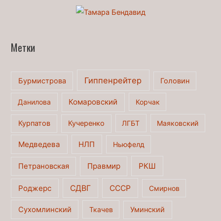
Метки
Гиппенрейтер
Бурмистрова
Головин
Комаровский
Данилова
Корчак
Курпатов
Кучеренко
ЛГБТ
Маяковский
Медведева
НЛП
Ньюфелд
Правмир
РКШ
Петрановская
Роджерс
СДВГ
СССР
Смирнов
Сухомлинский
Ткачев
Уминский