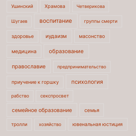
Ушинский
Храмова
Четверикова
воспитание
Шугаев
группы смерти
иудаизм
масонство
здоровье
образование
медицина
православие
предпринимательство
психология
приучение к горшку
секспросвет
рабство
семейное образование
семья
тролли
ювенальная юстиция
хозяйство