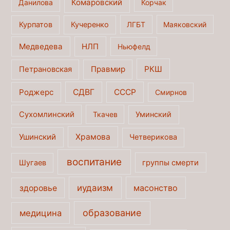
Комаровский
Данилова
Корчак
Курпатов
Кучеренко
ЛГБТ
Маяковский
Медведева
НЛП
Ньюфелд
Правмир
РКШ
Петрановская
Роджерс
СДВГ
СССР
Смирнов
Сухомлинский
Ткачев
Уминский
Ушинский
Храмова
Четверикова
воспитание
Шугаев
группы смерти
иудаизм
масонство
здоровье
образование
медицина