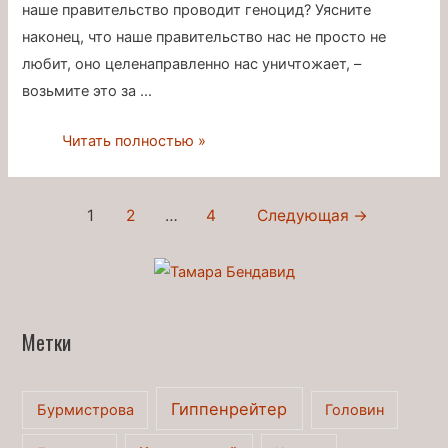
наше правительство проводит геноцид? Уясните
наконец, что наше правительство нас не просто не
любит, оно целенаправленно нас уничтожает, –
возьмите это за …
Единственный
Читать полностью »
плюс
пенсионной
Навигация
1
2
…
4
Следующая
→
реформы
по
записям
Метки
Гиппенрейтер
Бурмистрова
Головин