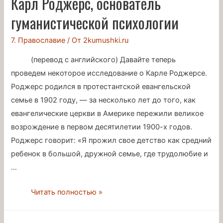
Карл Роджерс, основатель
и
гуманистической психологии
учение
Карла
7. Православие
/ От
2kumushki.ru
Роджерса
(перевод с английского) Давайте теперь
проведем некоторое исследование о Карле Роджерсе.
Роджерс родился в протестантской евангельской
семье в 1902 году, — за несколько лет до того, как
евангелические церкви в Америке пережили великое
возрождение в первом десятилетии 1900-х годов.
Роджерс говорит: «Я прожил свое детство как средний
ребенок в большой, дружной семье, где трудолюбие и
…
Карл
Читать полностью »
Роджерс,
основатель