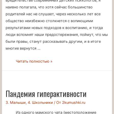
вредительстве современных детских психологов, я
наивно полагала, что хотя сейчас большинство
родителей нас не слушает, через несколько лет все
общество неизбежно столкнется с вопиющими
результатами новых подходов к воспитанию, и тогда
люди вспомнят наши предостережения, поймут, что мы
были правы, станут рассказывать другим, и в итоге
многие вернутся …
3
Читать полностью »
болезни,
которые
ваш
ребенок
Пандемия гиперактивности
может
получить
3. Малыши
,
4. Школьники
/ От
2kumushki.ru
от
Из одного мамского чата (местоположение