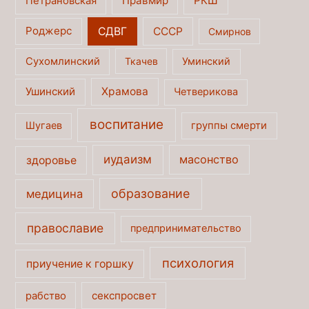
Правмир
РКШ
Петрановская
Роджерс
СДВГ
СССР
Смирнов
Сухомлинский
Ткачев
Уминский
Ушинский
Храмова
Четверикова
воспитание
Шугаев
группы смерти
иудаизм
масонство
здоровье
образование
медицина
православие
предпринимательство
психология
приучение к горшку
секспросвет
рабство