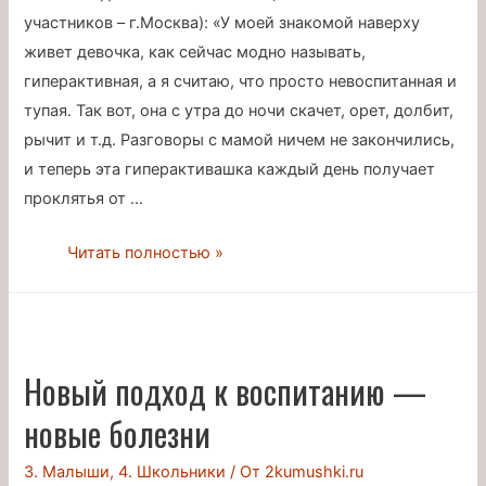
психолога
участников – г.Москва): «У моей знакомой наверху
живет девочка, как сейчас модно называть,
гиперактивная, а я считаю, что просто невоспитанная и
тупая. Так вот, она с утра до ночи скачет, орет, долбит,
рычит и т.д. Разговоры с мамой ничем не закончились,
и теперь эта гиперактивашка каждый день получает
проклятья от …
Пандемия
Читать полностью »
гиперактивности
Новый подход к воспитанию —
новые болезни
3. Малыши
,
4. Школьники
/ От
2kumushki.ru