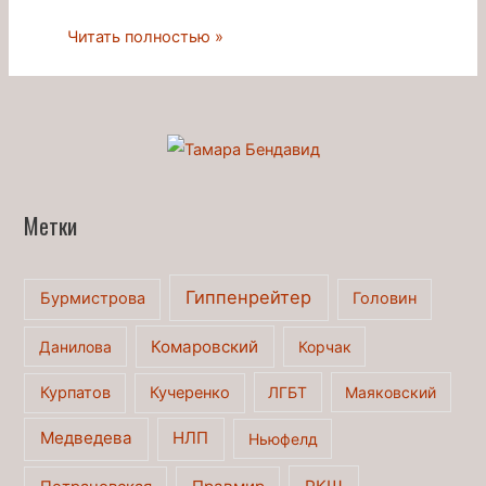
Миф
Читать полностью »
о
гиперактивности
Метки
Гиппенрейтер
Бурмистрова
Головин
Комаровский
Данилова
Корчак
Курпатов
Кучеренко
ЛГБТ
Маяковский
Медведева
НЛП
Ньюфелд