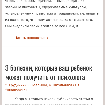
чтобы они совсем одичали, — высвободить их
звериные инстинкты, сдерживаемые культурой,
установленными правилами и традициями, т.е. лишить
их всего того, что отличает человека от животного.
Они внедрили своих агентов во все СМИ, и …
5
Читать полностью »
сомнительных
рекомендаций
при
СДВГ
3 болезни, которые ваш ребенок
может получить от психолога
2. Груднички
,
3. Малыши
,
4. Школьники
/ От
2kumushki.ru
Когда мы только начали публиковать статьи о