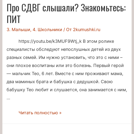
—
Про СДВГ слышали? Знакомьтесь:
новые
ПИТ
болезни
3. Малыши
,
4. Школьники
/ От
2kumushki.ru
https://youtu.be/k3MUF9Wtj_k В этом ролике
специалисты обследуют непослушных детей из двух
разных семей. Им нужно установить, что это с ними –
они плохое воспитаны или это болезнь. Первый герой
— мальчик Тео, 6 лет. Вместе с ним проживают мама,
два маминых брата и бабушка с дедушкой. Свою
бабушку Тео любит и слушается, она занимается с ним,
…
Про
Читать полностью »
СДВГ
слышали?