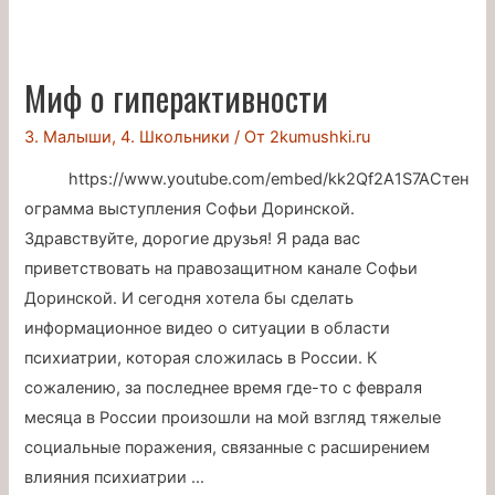
нам
в
класс
Миф о гиперактивности
приходила
психолог
3. Малыши
,
4. Школьники
/ От
2kumushki.ru
https://www.youtube.com/embed/kk2Qf2A1S7AСтен
ограмма выступления Софьи Доринской.
Здравствуйте, дорогие друзья! Я рада вас
приветствовать на правозащитном канале Софьи
Доринской. И сегодня хотела бы сделать
информационное видео о ситуации в области
психиатрии, которая сложилась в России. К
сожалению, за последнее время где-то с февраля
месяца в России произошли на мой взгляд тяжелые
социальные поражения, связанные с расширением
влияния психиатрии …