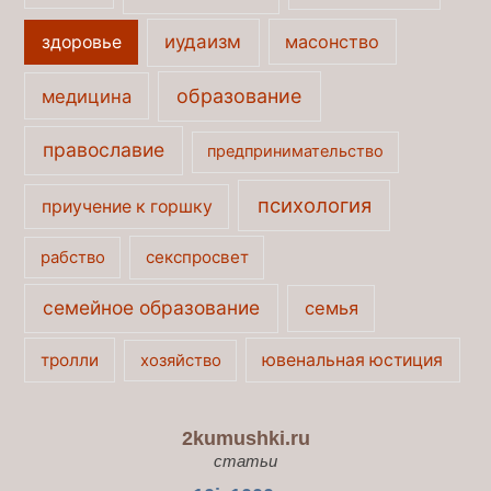
иудаизм
масонство
здоровье
образование
медицина
православие
предпринимательство
психология
приучение к горшку
секспросвет
рабство
семейное образование
семья
тролли
ювенальная юстиция
хозяйство
2kumushki.ru
статьи