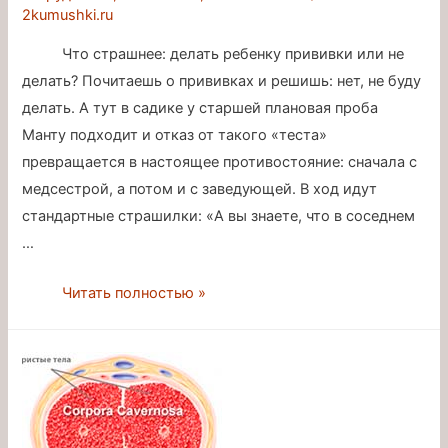
2kumushki.ru
Что страшнее: делать ребенку прививки или не
делать? Почитаешь о прививках и решишь: нет, не буду
делать. А тут в садике у старшей плановая проба
Манту подходит и отказ от такого «теста»
превращается в настоящее противостояние: сначала с
медсестрой, а потом и с заведующей. В ход идут
стандартные страшилки: «А вы знаете, что в соседнем
…
Эти
Читать полностью »
страшные
болезни
и
эти
страшные