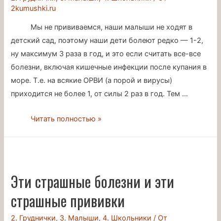
2kumushki.ru
Мы не прививаемся, наши малыши не ходят в
детский сад, поэтому наши дети болеют редко — 1-2,
ну максимум 3 раза в год, и это если считать все-все
болезни, включая кишечные инфекции после купания в
море. Т.е. на всякие ОРВИ (а порой и вирусы)
приходится не более 1, от силы 2 раз в год. Тем …
Прополис,
Читать полностью »
или
жизнь
без
«химии»
Эти страшные болезни и эти
страшные прививки
2. Груднички
,
3. Малыши
,
4. Школьники
/ От