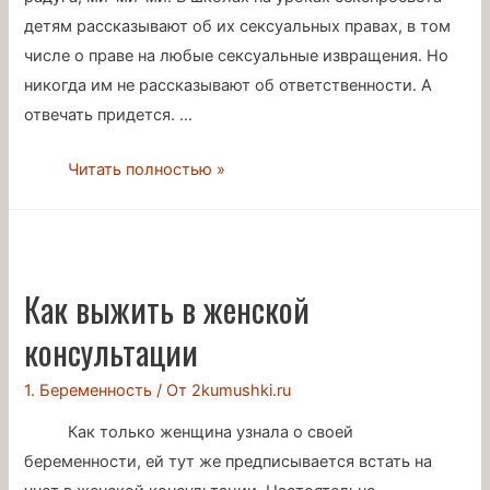
детям рассказывают об их сексуальных правах, в том
числе о праве на любые сексуальные извращения. Но
никогда им не рассказывают об ответственности. А
отвечать придется. …
О
Читать полностью »
чём
не
расскажут
на
Как выжить в женской
уроках
консультации
секспросвета
1. Беременность
/ От
2kumushki.ru
Как только женщина узнала о своей
беременности, ей тут же предписывается встать на