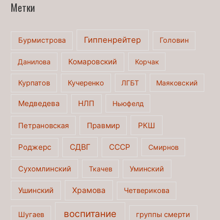
Метки
Гиппенрейтер
Бурмистрова
Головин
Комаровский
Данилова
Корчак
Курпатов
Кучеренко
ЛГБТ
Маяковский
Медведева
НЛП
Ньюфелд
Правмир
РКШ
Петрановская
Роджерс
СДВГ
СССР
Смирнов
Сухомлинский
Ткачев
Уминский
Ушинский
Храмова
Четверикова
воспитание
Шугаев
группы смерти