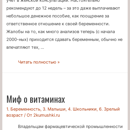
учет в женской консультации. Настоятельно
рекомендуют до 12 недель – за это даже выплачивают
небольшое денежное пособие, как поощрение за
ответственное отношение к своей беременности.
Жалобы на то, как много анализов теперь (с начала
2000-ных) приходится сдавать беременным, обычно не
впечатляют тех, …
Как
Читать полностью »
выжить
в
женской
консультации
Миф о витаминах
1. Беременность
,
3. Малыши
,
4. Школьники
,
6. Зрелый
возраст
/ От
2kumushki.ru
Владельцам фармацевтической промышленности