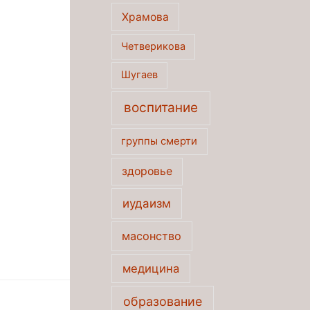
Храмова
Четверикова
Шугаев
воспитание
группы смерти
здоровье
иудаизм
масонство
медицина
образование