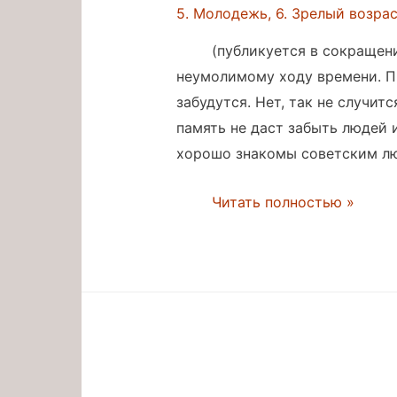
5. Молодежь
,
6. Зрелый возра
(публикуется в сокращен
неумолимому ходу времени. Пр
забудутся. Нет, так не случит
память не даст забыть людей 
хорошо знакомы советским люд
Словарь
Читать полностью »
советской
эпохи