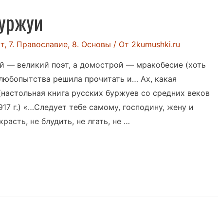
уржуи
ст
,
7. Православие
,
8. Основы
/ От
2kumushki.ru
ий — великий поэт, а домострой — мракобесие (хоть
з любопытства решила прочитать и… Ах, какая
астольная книга русских буржуев со средних веков
17 г.) «…Следует тебе самому, господину, жену и
расть, не блудить, не лгать, не …