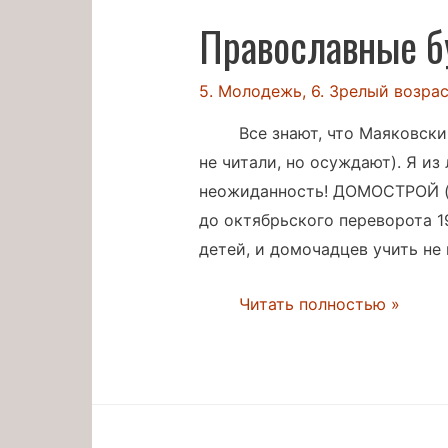
Православные б
5. Молодежь
,
6. Зрелый возра
Все знают, что Маяковск
не читали, но осуждают). Я и
неожиданность! ДОМОСТРОЙ (н
до октябрьского переворота 19
детей, и домочадцев учить не к
Православные
Читать полностью »
буржуи