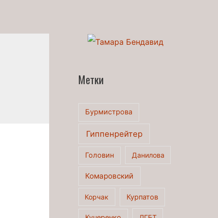
Метки
Бурмистрова
Гиппенрейтер
Головин
Данилова
Комаровский
Корчак
Курпатов
Кучеренко
ЛГБТ