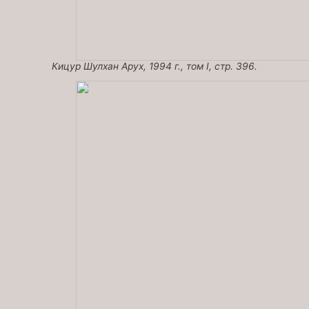
Кицур Шулхан Арух, 1994 г., том I, стр. 396.