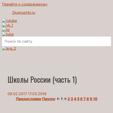
Перейти к содержимому
2kumushki.ru
Школы России (часть 1)
09.02.2017
17.03.2018
Предисловие
Пролог
← 1 →
2
3
4
5
6
7
8
9
10